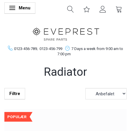
Menu
Skifte navigation
0123-456-789;
0123-456-799
7 Days a week from 9:00 am to
7:00 pm
Radiator
Filtre
POPULÆR