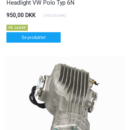
Headlight VW Polo Typ 6N
950,00 DKK
(
760,00 DKK
)
PÅ LAGER
Se produktet