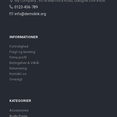
My Company , 4578 Marmora Road, Glasgow D04 89GR
0123-456-789
info@demolink.org
INFORMATIONER
Fortrolighed
Fragt og levering
Firma profil
Betingelser & Vilkår
Returnering
Kontakt os
Oversigt
KATEGORIER
Accessories
Body Parts