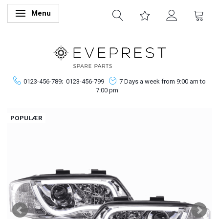
Menu
Skifte navigation
0123-456-789;
0123-456-799
7 Days a week from 9:00 am to
7:00 pm
POPULÆR